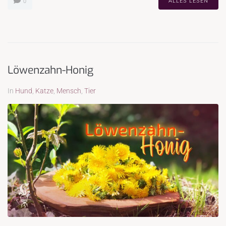
ALLES LESEN
0
Löwenzahn-Honig
In
Hund
,
Katze
,
Mensch
,
Tier