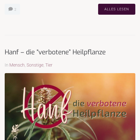
ALLES LESEN
2
Hanf – die “verbotene” Heilpflanze
In
Mensch
,
Sonstige
,
Tier