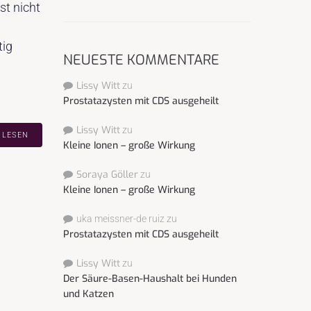
st nicht
tig
NEUESTE KOMMENTARE
Lissy Witt
zu
Prostatazysten mit CDS ausgeheilt
Lissy Witt
zu
 LESEN
Kleine Ionen – große Wirkung
Soraya Göller
zu
Kleine Ionen – große Wirkung
uka meissner-de ruiz
zu
Prostatazysten mit CDS ausgeheilt
Lissy Witt
zu
Der Säure-Basen-Haushalt bei Hunden
und Katzen